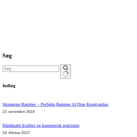
Søg
Ingen
Indlæg
resultater
Skinnerup Rammer – Perfekte Rammer til Dine Kunstværker
23. november 2024
Håndmalet kvalitet og kunstnerisk præcision
24. februar 2025