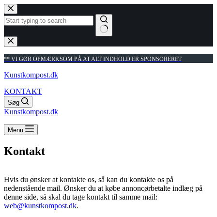
Fortsæt
til
indhold
Ingen
resultater
** VI GØR OPMÆRKSOM PÅ AT ALT INDHOLD ER SPONSORERET
Kunstkompost.dk
KONTAKT
Søg
Kunstkompost.dk
Menu
Kontakt
Hvis du ønsker at kontakte os, så kan du kontakte os på
nedenstående mail. Ønsker du at købe annoncørbetalte indlæg på
denne side, så skal du tage kontakt til samme mail:
web@kunstkompost.dk
.