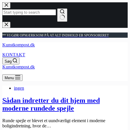
Fortsæt
til
indhold
Ingen
resultater
** VI GØR OPMÆRKSOM PÅ AT ALT INDHOLD ER SPONSORERET
Kunstkompost.dk
KONTAKT
Søg
Kunstkompost.dk
Menu
ingen
Sådan indretter du dit hjem med
moderne rundede spejle
Runde spejle er blevet et uundværligt element i moderne
boligindretning, hvor de…