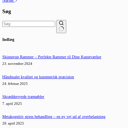
Næste
Søg
Ingen
Indlæg
resultater
Skinnerup Rammer – Perfekte Rammer til Dine Kunstværker
23. november 2024
Håndmalet kvalitet og kunstnerisk præcision
24. februar 2025
Skræddersyede træmøbler
7. april 2025
Metakognitiv stress behandling – en ny vej ud af overbelastning
29. april 2025